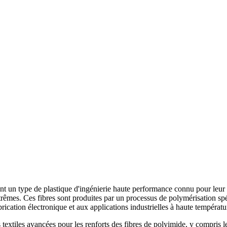
nt un type de plastique d'ingénierie haute performance connu pour leur ex
trêmes. Ces fibres sont produites par un processus de polymérisation spé
brication électronique et aux applications industrielles à haute températu
tiles avancées pour les renforts des fibres de polyimide, y compris les t