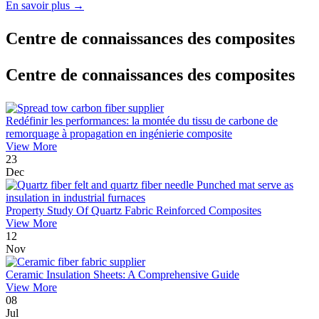
En savoir plus →
Centre de connaissances des composites
Centre de connaissances des composites
Redéfinir les performances: la montée du tissu de carbone de
remorquage à propagation en ingénierie composite
View More
23
Dec
Property Study Of Quartz Fabric Reinforced Composites
View More
12
Nov
Ceramic Insulation Sheets: A Comprehensive Guide
View More
08
Jul