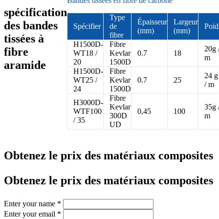
Bandes tissées en fibre de carbone
spécification
Type
Épaisseur
Largeur
des bandes
Spécifier
de
Poid
(mm)
(mm)
fibre
tissées à
H1500D-
Fibre
20g 
fibre
WT18 /
Kevlar
0.7
18
m
20
1500D
aramide
H1500D-
Fibre
24 g
WT25 /
Kevlar
0.7
25
/ m
24
1500D
Fibre
H3000D-
Kevlar
35g 
WTF100
0,45
100
300D
m
/ 35
UD
Obtenez le prix des matériaux composites
Obtenez le prix des matériaux composites
Enter your name
*
Enter your email
*