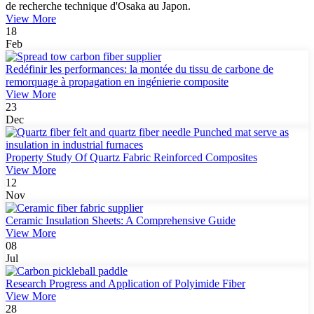
de recherche technique d'Osaka au Japon.
View More
18
Feb
Redéfinir les performances: la montée du tissu de carbone de
remorquage à propagation en ingénierie composite
View More
23
Dec
Property Study Of Quartz Fabric Reinforced Composites
View More
12
Nov
Ceramic Insulation Sheets: A Comprehensive Guide
View More
08
Jul
Research Progress and Application of Polyimide Fiber
View More
28